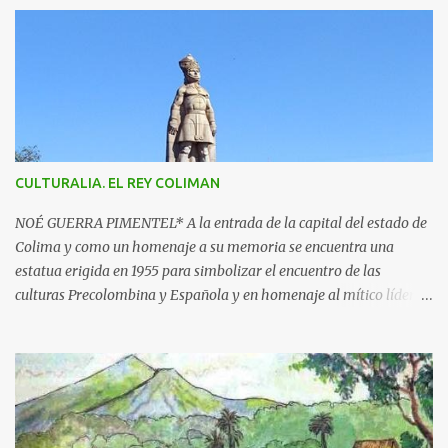
n
t
a
r
i
o
s
CULTURALIA. EL REY COLIMAN
NOÉ GUERRA PIMENTEL* A la entrada de la capital del estado de
Colima y como un homenaje a su memoria se encuentra una
estatua erigida en 1955 para simbolizar el encuentro de las
culturas Precolombina y Española y en homenaje al mítico líder
que defendió a este pueblo, obra del escultor Juan F. Olaquíbel,
autor, entre otras, de la admirada “Diana Cazadora” de la ciudad
de México. El monumento representa a un ideal guerrero en pie,
sobre una base circular de más de 7 metros de alto. La estatua
labrada en piedra tono gris, descansa sobre un pedestal con el
jeroglífico primitivo de "Acolman" y la inscripción: Rey de