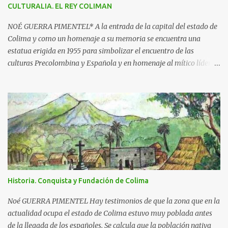
s
CULTURALIA. EL REY COLIMAN
NOÉ GUERRA PIMENTEL* A la entrada de la capital del estado de
Colima y como un homenaje a su memoria se encuentra una
estatua erigida en 1955 para simbolizar el encuentro de las
culturas Precolombina y Española y en homenaje al mítico líder
que defendió a este pueblo, obra del escultor Juan F. Olaquíbel,
autor, entre otras, de la admirada “Diana Cazadora” de la ciudad
de México. El monumento representa a un ideal guerrero en pie,
sobre una base circular de más de 7 metros de alto. La estatua
labrada en piedra tono gris, descansa sobre un pedestal con el
jeroglífico primitivo de "Acolman" y la inscripción: Rey de
Coliman. En la base semicircular el escultor plasmó en
bajorrelieve enmarcado por una greca, escenas de la posible vida
cotidiana de la época, como el encuentro de dos culturas; hay
Historia. Conquista y Fundación de Colima
además dos inscripciones en forma de pergamino que dicen: "Más
fuerte que la historia, tu leyenda es a la vez destino y privilegio" y
Noé GUERRA PIMENTEL Hay testimonios de que la zona que en la
"Colima exalta aquí las virtudes de...
actualidad ocupa el estado de Colima estuvo muy poblada antes
de la llegada de los españoles. Se calcula que la población nativa