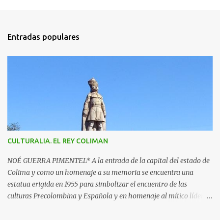
C
o
m
Entradas populares
e
n
t
a
r
i
o
s
CULTURALIA. EL REY COLIMAN
NOÉ GUERRA PIMENTEL* A la entrada de la capital del estado de
Colima y como un homenaje a su memoria se encuentra una
estatua erigida en 1955 para simbolizar el encuentro de las
culturas Precolombina y Española y en homenaje al mítico líder
que defendió a este pueblo, obra del escultor Juan F. Olaquíbel,
autor, entre otras, de la admirada “Diana Cazadora” de la ciudad