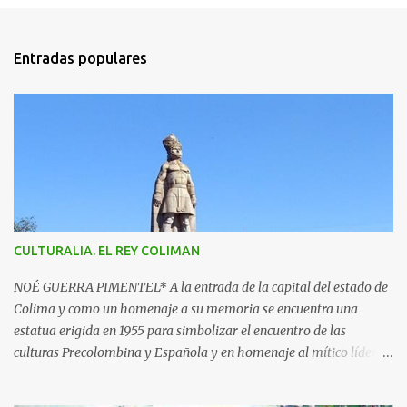
o
m
Entradas populares
e
n
t
a
r
i
o
s
CULTURALIA. EL REY COLIMAN
NOÉ GUERRA PIMENTEL* A la entrada de la capital del estado de
Colima y como un homenaje a su memoria se encuentra una
estatua erigida en 1955 para simbolizar el encuentro de las
culturas Precolombina y Española y en homenaje al mítico líder
que defendió a este pueblo, obra del escultor Juan F. Olaquíbel,
autor, entre otras, de la admirada “Diana Cazadora” de la ciudad