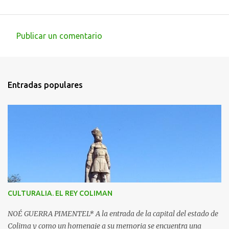
Publicar un comentario
C
o
m
Entradas populares
e
n
t
a
r
i
o
s
CULTURALIA. EL REY COLIMAN
NOÉ GUERRA PIMENTEL* A la entrada de la capital del estado de
Colima y como un homenaje a su memoria se encuentra una