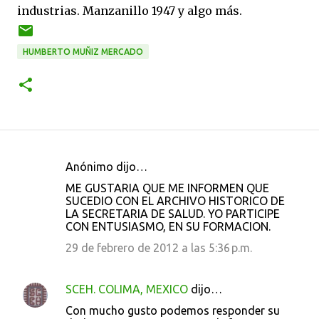
industrias. Manzanillo 1947 y algo más.
HUMBERTO MUÑIZ MERCADO
Anónimo dijo…
C
ME GUSTARIA QUE ME INFORMEN QUE
o
SUCEDIO CON EL ARCHIVO HISTORICO DE
LA SECRETARIA DE SALUD. YO PARTICIPE
m
CON ENTUSIASMO, EN SU FORMACION.
e
29 de febrero de 2012 a las 5:36 p.m.
n
t
SCEH. COLIMA, MEXICO
dijo…
a
Con mucho gusto podemos responder su
r