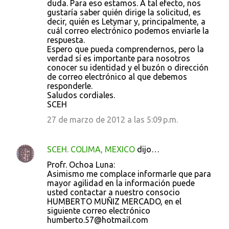
duda. Para eso estamos. A tal efecto, nos
i
gustaría saber quién dirige la solicitud, es
decir, quién es Letymar y, principalmente, a
o
cuál correo electrónico podemos enviarle la
s
respuesta.
Espero que pueda comprendernos, pero la
verdad sí es importante para nosotros
conocer su identidad y el buzón o dirección
de correo electrónico al que debemos
responderle.
Saludos cordiales.
SCEH
27 de marzo de 2012 a las 5:09 p.m.
SCEH. COLIMA, MEXICO
dijo…
Profr. Ochoa Luna:
Asimismo me complace informarle que para
mayor agilidad en la información puede
usted contactar a nuestro consocio
HUMBERTO MUÑIZ MERCADO, en el
siguiente correo electrónico
humberto.57@hotmail.com