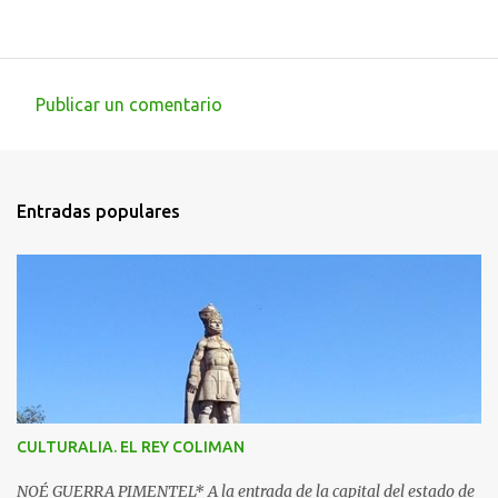
Publicar un comentario
C
o
m
Entradas populares
e
n
t
a
r
i
o
s
CULTURALIA. EL REY COLIMAN
NOÉ GUERRA PIMENTEL* A la entrada de la capital del estado de