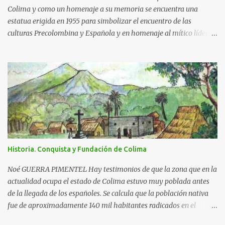
Colima y como un homenaje a su memoria se encuentra una
estatua erigida en 1955 para simbolizar el encuentro de las
culturas Precolombina y Española y en homenaje al mítico líder
que defendió a este pueblo, obra del escultor Juan F. Olaquíbel,
autor, entre otras, de la admirada “Diana Cazadora” de la ciudad
de México. El monumento representa a un ideal guerrero en pie,
sobre una base circular de más de 7 metros de alto. La estatua
labrada en piedra tono gris, descansa sobre un pedestal con el
jeroglífico primitivo de "Acolman" y la inscripción: Rey de
Coliman. En la base semicircular el escultor plasmó en
bajorrelieve enmarcado por una greca, escenas de la posible vida
cotidiana de la época, como el encuentro de dos culturas; hay
Historia. Conquista y Fundación de Colima
además dos inscripciones en forma de pergamino que dicen: "Más
fuerte que la historia, tu leyenda es a la vez destino y privilegio" y
Noé GUERRA PIMENTEL Hay testimonios de que la zona que en la
"Colima exalta aquí las virtudes de...
actualidad ocupa el estado de Colima estuvo muy poblada antes
de la llegada de los españoles. Se calcula que la población nativa
fue de aproximadamente 140 mil habitantes radicados en el
triángulo delimitado por: la región de Motines, enclavada en lo