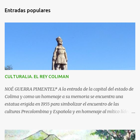
m
Entradas populares
e
n
t
a
r
i
o
s
CULTURALIA. EL REY COLIMAN
NOÉ GUERRA PIMENTEL* A la entrada de la capital del estado de
Colima y como un homenaje a su memoria se encuentra una
estatua erigida en 1955 para simbolizar el encuentro de las
culturas Precolombina y Española y en homenaje al mítico líder
que defendió a este pueblo, obra del escultor Juan F. Olaquíbel,
autor, entre otras, de la admirada “Diana Cazadora” de la ciudad
de México. El monumento representa a un ideal guerrero en pie,