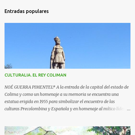
m
Entradas populares
e
n
t
a
r
i
o
s
CULTURALIA. EL REY COLIMAN
NOÉ GUERRA PIMENTEL* A la entrada de la capital del estado de
Colima y como un homenaje a su memoria se encuentra una
estatua erigida en 1955 para simbolizar el encuentro de las
culturas Precolombina y Española y en homenaje al mítico líder
que defendió a este pueblo, obra del escultor Juan F. Olaquíbel,
autor, entre otras, de la admirada “Diana Cazadora” de la ciudad
de México. El monumento representa a un ideal guerrero en pie,