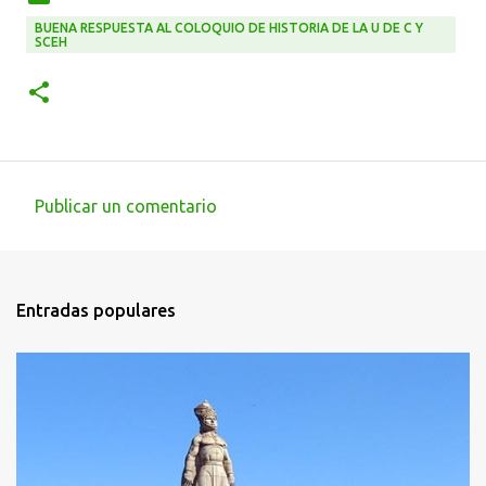
BUENA RESPUESTA AL COLOQUIO DE HISTORIA DE LA U DE C Y
SCEH
Publicar un comentario
C
o
m
Entradas populares
e
n
t
a
r
i