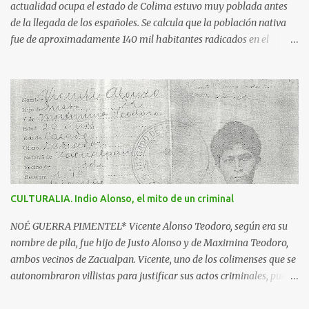
"Colima exalta aquí las virtudes de...
actualidad ocupa el estado de Colima estuvo muy poblada antes
de la llegada de los españoles. Se calcula que la población nativa
fue de aproximadamente 140 mil habitantes radicados en el
triángulo delimitado por: la región de Motines, enclavada en lo
que hoy es el estado de Michoacán; Bahía de Navidad, actual zona
costera y más allá del volcán de Colima, hasta Ajijic, a la altura del
lago de Chapala en Jalisco y por el sur hasta el ahora río Cachan
que desemboca luego de Maruata, en Michoacán. Se dice que era la
primavera del año de 1522, cuando un pequeño grupo de
españoles, al mando de Francisco Montaño, llegaron aquí por el
principal asentamiento purépecha; se quedaron en un pueblo
nativo y mandaron a los jefes purépechas a decir a los señores de
CULTURALIA. Indio Alonso, el mito de un criminal
Colima que venían en son de paz, pero cuando llegaron acá fueron
sitiados, sacrificados y posteriormente devorados. Los españoles
NOÉ GUERRA PIMENTEL* Vicente Alonso Teodoro, según era su
desconocedores de la ferocidad de los colimotes...
nombre de pila, fue hijo de Justo Alonso y de Maximina Teodoro,
ambos vecinos de Zacualpan. Vicente, uno de los colimenses que se
autonombraron villistas para justificar sus actos criminales, pues
ni en los hechos, ideales o convicciones se vinculó con el Centauro