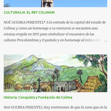
o
s
CULTURALIA. EL REY COLIMAN
NOÉ GUERRA PIMENTEL* A la entrada de la capital del estado de
Colima y como un homenaje a su memoria se encuentra una
estatua erigida en 1955 para simbolizar el encuentro de las
culturas Precolombina y Española y en homenaje al mítico líder
que defendió a este pueblo, obra del escultor Juan F. Olaquíbel,
autor, entre otras, de la admirada “Diana Cazadora” de la ciudad
de México. El monumento representa a un ideal guerrero en pie,
sobre una base circular de más de 7 metros de alto. La estatua
labrada en piedra tono gris, descansa sobre un pedestal con el
jeroglífico primitivo de "Acolman" y la inscripción: Rey de
Coliman. En la base semicircular el escultor plasmó en
bajorrelieve enmarcado por una greca, escenas de la posible vida
cotidiana de la época, como el encuentro de dos culturas; hay
Historia. Conquista y Fundación de Colima
además dos inscripciones en forma de pergamino que dicen: "Más
fuerte que la historia, tu leyenda es a la vez destino y privilegio" y
Noé GUERRA PIMENTEL Hay testimonios de que la zona que en la