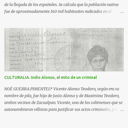
de la llegada de los españoles. Se calcula que la población nativa
fue de aproximadamente 140 mil habitantes radicados en el
triángulo delimitado por: la región de Motines, enclavada en lo
que hoy es el estado de Michoacán; Bahía de Navidad, actual zona
costera y más allá del volcán de Colima, hasta Ajijic, a la altura del
lago de Chapala en Jalisco y por el sur hasta el ahora río Cachan
que desemboca luego de Maruata, en Michoacán. Se dice que era la
primavera del año de 1522, cuando un pequeño grupo de
españoles, al mando de Francisco Montaño, llegaron aquí por el
principal asentamiento purépecha; se quedaron en un pueblo
nativo y mandaron a los jefes purépechas a decir a los señores de
CULTURALIA. Indio Alonso, el mito de un criminal
Colima que venían en son de paz, pero cuando llegaron acá fueron
sitiados, sacrificados y posteriormente devorados. Los españoles
NOÉ GUERRA PIMENTEL* Vicente Alonso Teodoro, según era su
desconocedores de la ferocidad de los colimotes...
nombre de pila, fue hijo de Justo Alonso y de Maximina Teodoro,
ambos vecinos de Zacualpan. Vicente, uno de los colimenses que se
autonombraron villistas para justificar sus actos criminales, pues
ni en los hechos, ideales o convicciones se vinculó con el Centauro
del Norte. Nacido, como sus padres y abuelos, en la comunidad de