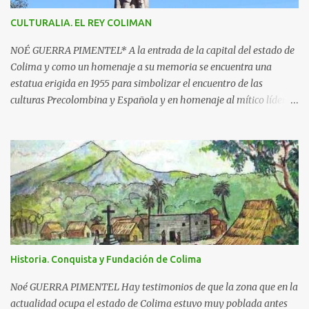
o
s
CULTURALIA. EL REY COLIMAN
NOÉ GUERRA PIMENTEL* A la entrada de la capital del estado de
Colima y como un homenaje a su memoria se encuentra una
estatua erigida en 1955 para simbolizar el encuentro de las
culturas Precolombina y Española y en homenaje al mítico líder
que defendió a este pueblo, obra del escultor Juan F. Olaquíbel,
autor, entre otras, de la admirada “Diana Cazadora” de la ciudad
de México. El monumento representa a un ideal guerrero en pie,
sobre una base circular de más de 7 metros de alto. La estatua
labrada en piedra tono gris, descansa sobre un pedestal con el
jeroglífico primitivo de "Acolman" y la inscripción: Rey de
Coliman. En la base semicircular el escultor plasmó en
bajorrelieve enmarcado por una greca, escenas de la posible vida
cotidiana de la época, como el encuentro de dos culturas; hay
Historia. Conquista y Fundación de Colima
además dos inscripciones en forma de pergamino que dicen: "Más
fuerte que la historia, tu leyenda es a la vez destino y privilegio" y
Noé GUERRA PIMENTEL Hay testimonios de que la zona que en la
"Colima exalta aquí las virtudes de...
actualidad ocupa el estado de Colima estuvo muy poblada antes