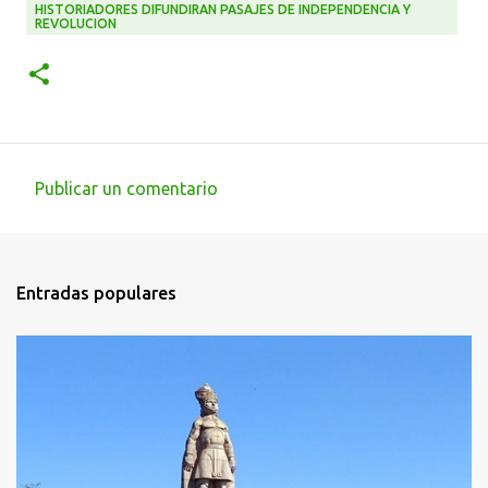
HISTORIADORES DIFUNDIRAN PASAJES DE INDEPENDENCIA Y
REVOLUCION
Publicar un comentario
C
o
m
Entradas populares
e
n
t
a
r
i