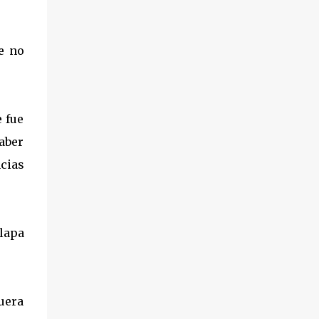
e no
 fue
aber
cias
lapa
uera