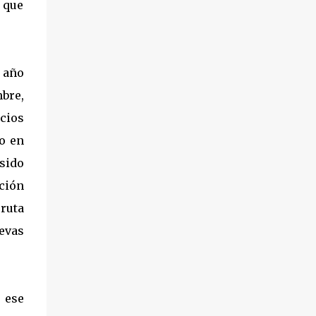
, que
 año
mbre,
ocios
do en
sido
ción
 ruta
evas
 ese