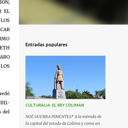
IÓN,
R EL
 LOS
SCAR
ERMO
Entradas populares
BETH
NARO
 LOS
uedó
II).-
CULTURALIA. EL REY COLIMAN
s del
NOÉ GUERRA PIMENTEL* A la entrada de
la capital del estado de Colima y como un