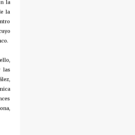
n la
e la
ntro
 cuyo
nco.
ello,
 las
lez,
nica
onces
ona,