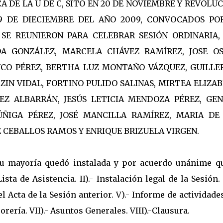
 DE LA U DE C, SITO EN 20 DE NOVIEMBRE Y REVOLUC
 9 DE DIECIEMBRE DEL AÑO 2009, CONVOCADOS PO
 SE REUNIERON PARA CELEBRAR SESIÓN ORDINARIA,
A GONZÁLEZ, MARCELA CHÁVEZ RAMÍREZ, JOSE O
CO PÉREZ, BERTHA LUZ MONTAÑO VÁZQUEZ, GUILL
N VIDAL, FORTINO PULIDO SALINAS, MIRTEA ELIZA
EZ ALBARRÁN, JESÚS LETICIA MENDOZA PÉREZ, GE
ÑIGA PÉREZ, JOSÉ MANCILLA RAMÍREZ, MARIA DE
 CEBALLOS RAMOS Y ENRIQUE BRIZUELA VIRGEN.
su mayoría quedó instalada y por acuerdo unánime q
sta de Asistencia. II).- Instalación legal de la Sesión. I
el Acta de la Sesión anterior. V).- Informe de actividade
rería. VII).- Asuntos Generales. VIII).-Clausura.