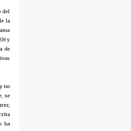
1882, Vicente Alonso pasó su niñez en el
o del
anonimato, como criado de Arnoldo Vogel.
le la
Se desconoce el móvil, pero desde antes del
inicio de la llamada Revolución mexicana,
rama
sobre 1909, Alonso Teodoro, sin mayores
CEH y
antecedentes que la de ser un peón de raya
a de
de los alemanes en la Hacienda de San
Antonio, y eventual contratación de una
ivas
compañía en expansión, la “San José de
Colima, Lumber Company”, pasó a la
historia luego de asesinar, rumbo al cerro
Grande, bajo presunción de robo, al
 y no
estadounidense Chas F. Temple, apoderado y
, se
pagador de la próspera empresa maderera
arez,
que se h...
crita
o ha