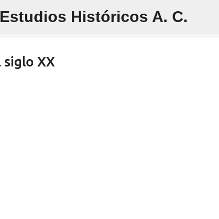
studios Históricos A. C.
Ir al contenido principal
 siglo XX