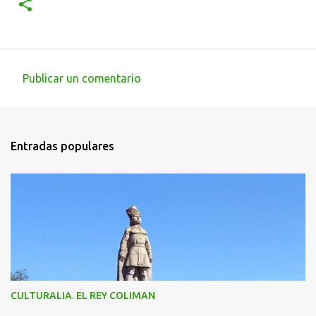
Publicar un comentario
C
o
m
Entradas populares
e
n
t
a
r
i
o
s
CULTURALIA. EL REY COLIMAN