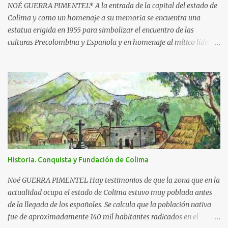
NOÉ GUERRA PIMENTEL* A la entrada de la capital del estado de
Colima y como un homenaje a su memoria se encuentra una
estatua erigida en 1955 para simbolizar el encuentro de las
culturas Precolombina y Española y en homenaje al mítico líder
que defendió a este pueblo, obra del escultor Juan F. Olaquíbel,
autor, entre otras, de la admirada “Diana Cazadora” de la ciudad
de México. El monumento representa a un ideal guerrero en pie,
sobre una base circular de más de 7 metros de alto. La estatua
labrada en piedra tono gris, descansa sobre un pedestal con el
jeroglífico primitivo de "Acolman" y la inscripción: Rey de
Coliman. En la base semicircular el escultor plasmó en
bajorrelieve enmarcado por una greca, escenas de la posible vida
cotidiana de la época, como el encuentro de dos culturas; hay
Historia. Conquista y Fundación de Colima
además dos inscripciones en forma de pergamino que dicen: "Más
fuerte que la historia, tu leyenda es a la vez destino y privilegio" y
Noé GUERRA PIMENTEL Hay testimonios de que la zona que en la
"Colima exalta aquí las virtudes de...
actualidad ocupa el estado de Colima estuvo muy poblada antes
de la llegada de los españoles. Se calcula que la población nativa
fue de aproximadamente 140 mil habitantes radicados en el