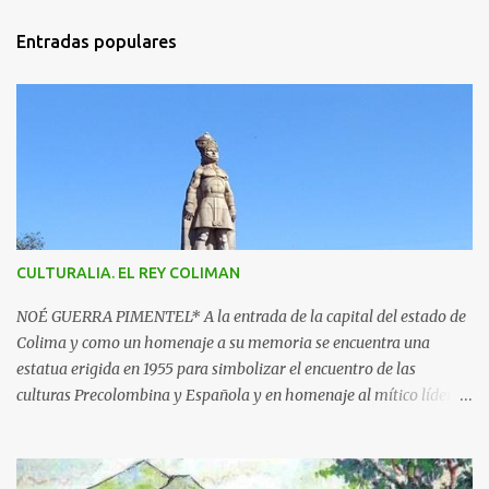
m
Entradas populares
e
n
t
a
r
i
o
s
CULTURALIA. EL REY COLIMAN
NOÉ GUERRA PIMENTEL* A la entrada de la capital del estado de
Colima y como un homenaje a su memoria se encuentra una
estatua erigida en 1955 para simbolizar el encuentro de las
culturas Precolombina y Española y en homenaje al mítico líder
que defendió a este pueblo, obra del escultor Juan F. Olaquíbel,
autor, entre otras, de la admirada “Diana Cazadora” de la ciudad
de México. El monumento representa a un ideal guerrero en pie,