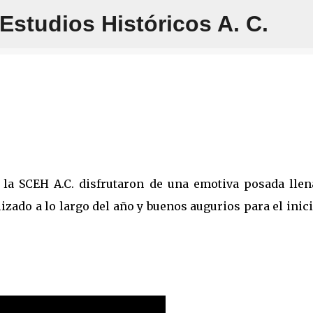
studios Históricos A. C.
Ir al contenido principal
 la SCEH A.C. disfrutaron de una emotiva posada llen
alizado a lo largo del año y buenos augurios para el inic