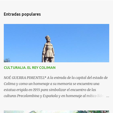
o
m
Entradas populares
e
n
t
a
r
i
o
s
CULTURALIA. EL REY COLIMAN
NOÉ GUERRA PIMENTEL* A la entrada de la capital del estado de
Colima y como un homenaje a su memoria se encuentra una
estatua erigida en 1955 para simbolizar el encuentro de las
culturas Precolombina y Española y en homenaje al mítico líder
que defendió a este pueblo, obra del escultor Juan F. Olaquíbel,
autor, entre otras, de la admirada “Diana Cazadora” de la ciudad