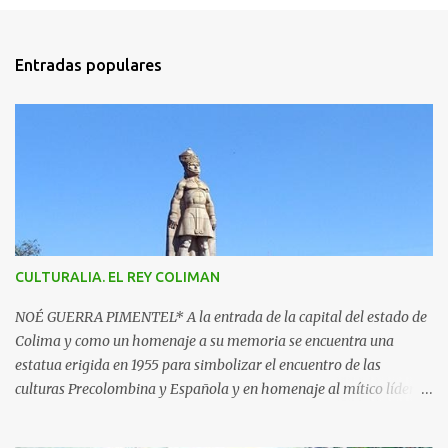
o
m
Entradas populares
e
n
t
a
r
i
o
s
CULTURALIA. EL REY COLIMAN
NOÉ GUERRA PIMENTEL* A la entrada de la capital del estado de
Colima y como un homenaje a su memoria se encuentra una
estatua erigida en 1955 para simbolizar el encuentro de las
culturas Precolombina y Española y en homenaje al mítico líder
que defendió a este pueblo, obra del escultor Juan F. Olaquíbel,
autor, entre otras, de la admirada “Diana Cazadora” de la ciudad