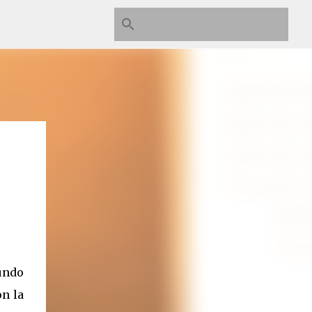
gundo
on la