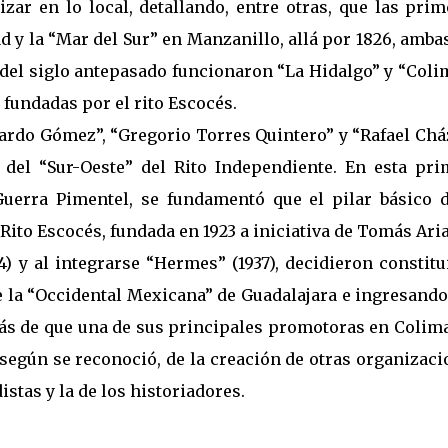
izar en lo local, detallando, entre otras, que las pri
ad y la “Mar del Sur” en Manzanillo, allá por 1826, amba
 del siglo antepasado funcionaron “La Hidalgo” y “Col
 fundadas por el rito Escocés.
dardo Gómez”, “Gregorio Torres Quintero” y “Rafael Ch
 del “Sur-Oeste” del Rito Independiente. En esta pri
uerra Pimentel, se fundamentó que el pilar básico d
Rito Escocés, fundada en 1923 a iniciativa de Tomás Aria
) y al integrarse “Hermes” (1937), decidieron constitu
 la “Occidental Mexicana” de Guadalajara e ingresando
s de que una de sus principales promotoras en Colima
según se reconoció, de la creación de otras organizaci
istas y la de los historiadores.