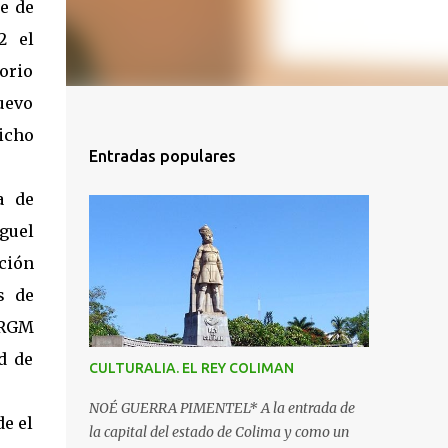
e de
2 el
orio
uevo
icho
Entradas populares
a de
guel
ción
s de
MRGM
d de
CULTURALIA. EL REY COLIMAN
NOÉ GUERRA PIMENTEL* A la entrada de
e el
la capital del estado de Colima y como un