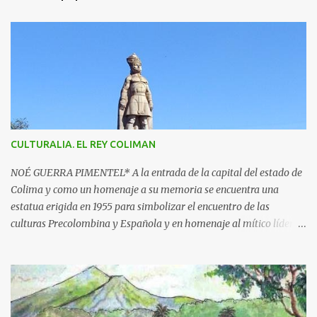
e
n
t
a
r
i
o
s
CULTURALIA. EL REY COLIMAN
NOÉ GUERRA PIMENTEL* A la entrada de la capital del estado de
Colima y como un homenaje a su memoria se encuentra una
estatua erigida en 1955 para simbolizar el encuentro de las
culturas Precolombina y Española y en homenaje al mítico líder
que defendió a este pueblo, obra del escultor Juan F. Olaquíbel,
autor, entre otras, de la admirada “Diana Cazadora” de la ciudad
de México. El monumento representa a un ideal guerrero en pie,
sobre una base circular de más de 7 metros de alto. La estatua
labrada en piedra tono gris, descansa sobre un pedestal con el