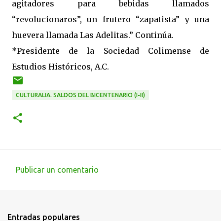
agitadores para bebidas llamados
“revolucionaros”, un frutero “zapatista” y una
huevera llamada Las Adelitas.” Continúa.
*Presidente de la Sociedad Colimense de
Estudios Históricos, A.C.
CULTURALIA. SALDOS DEL BICENTENARIO (I-II)
Publicar un comentario
C
o
m
Entradas populares