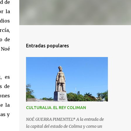
ad de
r la
udios
cía,
o de
Entradas populares
 Noé
, es
ás de
iones
e la
CULTURALIA. EL REY COLIMAN
as y
NOÉ GUERRA PIMENTEL* A la entrada de
la capital del estado de Colima y como un