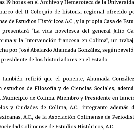
 las 19 horas en el Archivo y Hemeroteca de la Universid
arco del II Coloquio de historia regional ofrecido po
se de Estudios Históricos A.C., y la propia Casa de Est
e presentará “La vida novelesca del general Julio Gar
orma y la Intervención francesa en Colima”, un trabaj
cha por José Abelardo Ahumada González, según reveló
presidente de los historiadores en el Estado.
 también refirió que el ponente, Ahumada González
on estudios de Filosofía y de Ciencias Sociales, adem
del Municipio de Colima. Miembro y Presidente en func
los y Ciudades de Colima, A.C., integrante además d
xicanas, A.C., de la Asociación Colimense de Periodist
 Sociedad Colimense de Estudios Históricos, A.C.