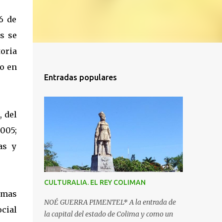
6 de
s se
toria
co en
Entradas populares
, del
2005;
as y
CULTURALIA. EL REY COLIMAN
emas
NOÉ GUERRA PIMENTEL* A la entrada de
ocial
la capital del estado de Colima y como un