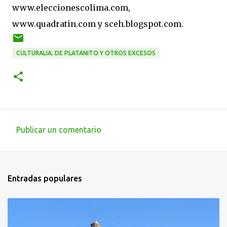
www.eleccionescolima.com,
www.quadratin.com y sceh.blogspot.com.
CULTURALIA. DE PLATANITO Y OTROS EXCESOS
Publicar un comentario
C
o
m
Entradas populares
e
n
t
a