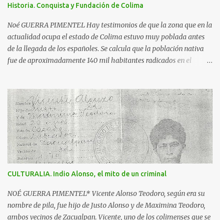
Historia. Conquista y Fundación de Colima
además dos inscripciones en forma de pergamino que dicen: "Más
fuerte que la historia, tu leyenda es a la vez destino y privilegio" y
Noé GUERRA PIMENTEL Hay testimonios de que la zona que en la
"Colima exalta aquí las virtudes de...
actualidad ocupa el estado de Colima estuvo muy poblada antes
de la llegada de los españoles. Se calcula que la población nativa
fue de aproximadamente 140 mil habitantes radicados en el
triángulo delimitado por: la región de Motines, enclavada en lo
que hoy es el estado de Michoacán; Bahía de Navidad, actual zona
costera y más allá del volcán de Colima, hasta Ajijic, a la altura del
lago de Chapala en Jalisco y por el sur hasta el ahora río Cachan
que desemboca luego de Maruata, en Michoacán. Se dice que era la
primavera del año de 1522, cuando un pequeño grupo de
españoles, al mando de Francisco Montaño, llegaron aquí por el
principal asentamiento purépecha; se quedaron en un pueblo
nativo y mandaron a los jefes purépechas a decir a los señores de
CULTURALIA. Indio Alonso, el mito de un criminal
Colima que venían en son de paz, pero cuando llegaron acá fueron
sitiados, sacrificados y posteriormente devorados. Los españoles
NOÉ GUERRA PIMENTEL* Vicente Alonso Teodoro, según era su
desconocedores de la ferocidad de los colimotes...
nombre de pila, fue hijo de Justo Alonso y de Maximina Teodoro,
ambos vecinos de Zacualpan. Vicente, uno de los colimenses que se