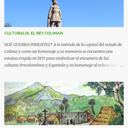
r
i
o
s
CULTURALIA. EL REY COLIMAN
NOÉ GUERRA PIMENTEL* A la entrada de la capital del estado de
Colima y como un homenaje a su memoria se encuentra una
estatua erigida en 1955 para simbolizar el encuentro de las
culturas Precolombina y Española y en homenaje al mítico líder
que defendió a este pueblo, obra del escultor Juan F. Olaquíbel,
autor, entre otras, de la admirada “Diana Cazadora” de la ciudad
de México. El monumento representa a un ideal guerrero en pie,
sobre una base circular de más de 7 metros de alto. La estatua
labrada en piedra tono gris, descansa sobre un pedestal con el
jeroglífico primitivo de "Acolman" y la inscripción: Rey de
Coliman. En la base semicircular el escultor plasmó en
bajorrelieve enmarcado por una greca, escenas de la posible vida
cotidiana de la época, como el encuentro de dos culturas; hay