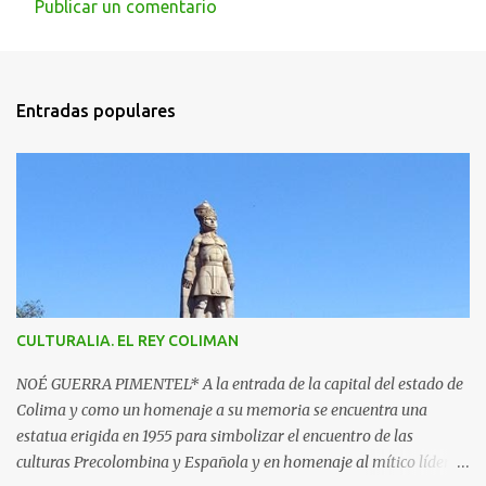
Publicar un comentario
C
o
m
Entradas populares
e
n
t
a
r
i
o
s
CULTURALIA. EL REY COLIMAN
NOÉ GUERRA PIMENTEL* A la entrada de la capital del estado de
Colima y como un homenaje a su memoria se encuentra una
estatua erigida en 1955 para simbolizar el encuentro de las
culturas Precolombina y Española y en homenaje al mítico líder