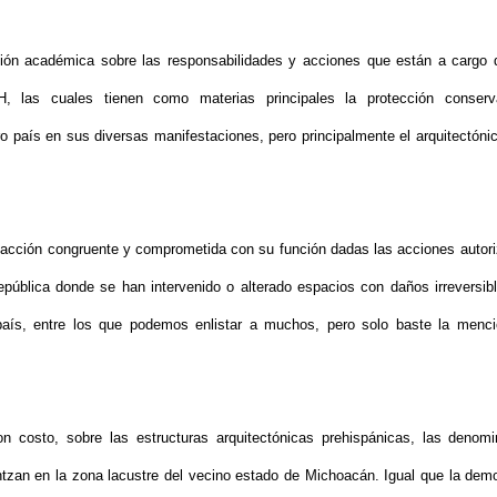
ción académica sobre las responsabilidades y acciones que están a cargo 
AH, las cuales tienen como materias principales la protección conserv
tro país en sus diversas manifestaciones, pero principalmente el arquitectónic
reacción congruente y comprometida con su función dadas las acciones autor
república donde se han intervenido o alterado espacios con daños irreversib
país, entre los que podemos enlistar a muchos, pero solo baste la menc
 costo, sobre las estructuras arquitectónicas prehispánicas, las denom
ntzan en la zona lacustre del vecino estado de Michoacán. Igual que la demo