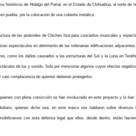
 históricos de Hidalgo del Parral, en el Estado de Chihuahua, al norte de n
en puebla, por la colocación de una cubierta metálica.
ructura de las pirámides de Chichen Itzá para conciertos musicales y espect
lizan espectáculos en detrimento de las milenarias edificaciones adyacentes
ores, como los daños causados a las estructuras del Sol y la Luna en Teoti
ectáculos de luz y sonido. Solo por mencionar algunos cuyos efectos negativ
 y casi complacencia de quienes debieran protegerlos.
e quienes con plena convicción se han involucrado en este proyecto y lo han
tidiano, quienes dicho sea, en este marco nos hablaron sobre diversos
sibilizarnos con esta defensa legal que ellos, desde dentro, están hacie