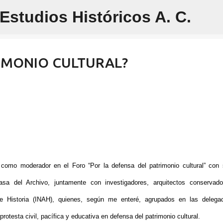
studios Históricos A. C.
Ir al contenido principal
RIMONIO CULTURAL?
r como moderador en el Foro “Por la defensa del patrimonio cultural” con
sa del Archivo, juntamente con investigadores, arquitectos conservad
a e Historia (INAH), quienes, según me enteré, agrupados en las delega
rotesta civil, pacífica y educativa en defensa del patrimonio cultural.