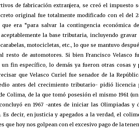
tivos de fabricación extranjera, se creó el impuesto 
ecreto original fue totalmente modificado con el del 2
e que era “para salvar la contingencia económica de
ceptablemente la base tributaria, incluyendo gravar 
, carabelas, motocicletas, etc., lo que se mantuvo despu
al resto de automotores. Si bien Francisco Velasco fu
 un fin específico, lo demás ya fueron otras cosas y 
precisar que Velasco Curiel fue senador de la Repúblic
edio antes del crecimiento tributario- pidió licencia 
de Colima, de la que tomó posesión el mismo 1961 (un
concluyó en 1967 -antes de iniciar las Olimpiadas y d
. Es decir, en justicia y apegados a la verdad, el coli
es que hoy nos golpean con el excesivo pago de la tenen