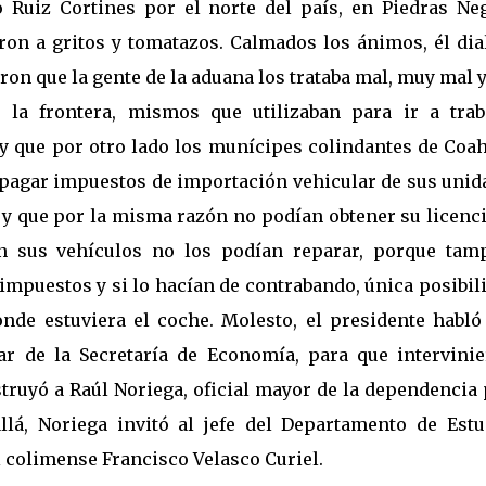
o Ruiz Cortines por el norte del país, en Piedras Neg
ieron a gritos y tomatazos. Calmados los ánimos, él di
on que la gente de la aduana los trataba mal, muy mal 
la frontera, mismos que utilizaban para ir a traba
 y que por otro lado los munícipes colindantes de Coah
 pagar impuestos de importación vehicular de sus unid
 y que por la misma razón no podían obtener su licenc
 sus vehículos no los podían reparar, porque tam
impuestos y si lo hacían de contrabando, única posibil
onde estuviera el coche. Molesto, el presidente habló
lar de la Secretaría de Economía, para que intervinie
struyó a Raúl Noriega, oficial mayor de la dependencia
llá, Noriega invitó al jefe del Departamento de Estu
l colimense Francisco Velasco Curiel.