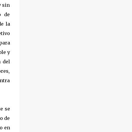
y sin
1882, Vicente Alonso pasó su niñez en el
anonimato, como criado de Arnoldo Vogel.
o de
Se desconoce el móvil, pero desde antes del
de la
inicio de la llamada Revolución mexicana,
tivo
sobre 1909, Alonso Teodoro, sin mayores
antecedentes que la de ser un peón de raya
para
de los alemanes en la Hacienda de San
ble y
Antonio, y eventual contratación de una
a del
compañía en expansión, la “San José de
Colima, Lumber Company”, pasó a la
res,
historia luego de asesinar, rumbo al cerro
ontra
Grande, bajo presunción de robo, al
estadounidense Chas F. Temple, apoderado y
pagador de la próspera empresa maderera
que se h...
e se
do de
to en