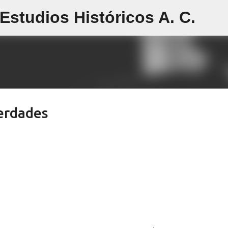
studios Históricos A. C.
Ir al contenido principal
verdades