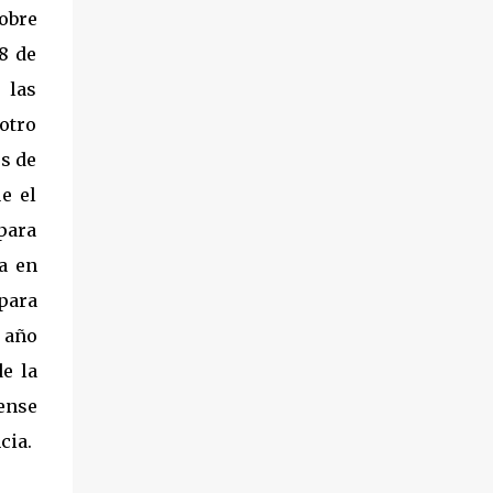
sobre
8 de
 las
otro
és de
e el
para
a en
para
 año
e la
mense
cia.