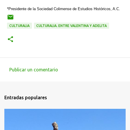
*Presidente de la Sociedad Colimense de Estudios Históricos, A.C.
CULTURALIA
CULTURALIA. ENTRE VALENTINA Y ADELITA
Publicar un comentario
C
o
m
Entradas populares
e
n
t
a