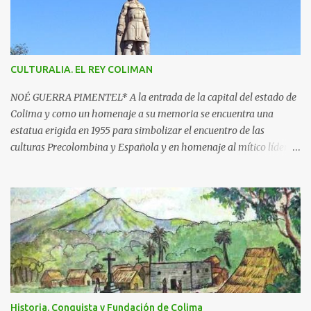
r
i
o
s
CULTURALIA. EL REY COLIMAN
NOÉ GUERRA PIMENTEL* A la entrada de la capital del estado de
Colima y como un homenaje a su memoria se encuentra una
estatua erigida en 1955 para simbolizar el encuentro de las
culturas Precolombina y Española y en homenaje al mítico líder
que defendió a este pueblo, obra del escultor Juan F. Olaquíbel,
autor, entre otras, de la admirada “Diana Cazadora” de la ciudad
de México. El monumento representa a un ideal guerrero en pie,
sobre una base circular de más de 7 metros de alto. La estatua
labrada en piedra tono gris, descansa sobre un pedestal con el
jeroglífico primitivo de "Acolman" y la inscripción: Rey de
Coliman. En la base semicircular el escultor plasmó en
bajorrelieve enmarcado por una greca, escenas de la posible vida
cotidiana de la época, como el encuentro de dos culturas; hay
Historia. Conquista y Fundación de Colima