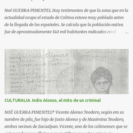
además dos inscripciones en forma de pergamino que dicen: "Más
fuerte que la historia, tu leyenda es a la vez destino y privilegio" y
Noé GUERRA PIMENTEL Hay testimonios de que la zona que en la
"Colima exalta aquí las virtudes de...
actualidad ocupa el estado de Colima estuvo muy poblada antes
de la llegada de los españoles. Se calcula que la población nativa
fue de aproximadamente 140 mil habitantes radicados en el
triángulo delimitado por: la región de Motines, enclavada en lo
que hoy es el estado de Michoacán; Bahía de Navidad, actual zona
costera y más allá del volcán de Colima, hasta Ajijic, a la altura del
lago de Chapala en Jalisco y por el sur hasta el ahora río Cachan
que desemboca luego de Maruata, en Michoacán. Se dice que era la
primavera del año de 1522, cuando un pequeño grupo de
españoles, al mando de Francisco Montaño, llegaron aquí por el
principal asentamiento purépecha; se quedaron en un pueblo
nativo y mandaron a los jefes purépechas a decir a los señores de
CULTURALIA. Indio Alonso, el mito de un criminal
Colima que venían en son de paz, pero cuando llegaron acá fueron
sitiados, sacrificados y posteriormente devorados. Los españoles
NOÉ GUERRA PIMENTEL* Vicente Alonso Teodoro, según era su
desconocedores de la ferocidad de los colimotes...
nombre de pila, fue hijo de Justo Alonso y de Maximina Teodoro,
ambos vecinos de Zacualpan. Vicente, uno de los colimenses que se