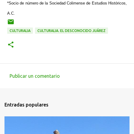
*Socio de número de la Sociedad Colimense de Estudios Históricos,
A.C.
CULTURALIA
CULTURALIA. EL DESCONOCIDO JUÁREZ
Publicar un comentario
C
o
m
Entradas populares
e
n
t
a