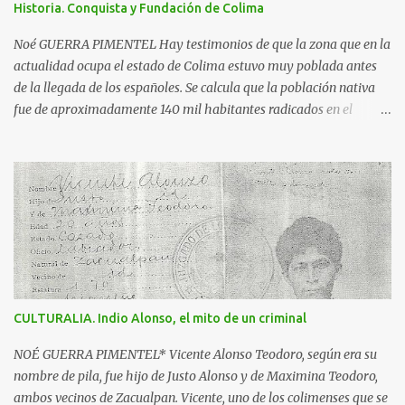
Historia. Conquista y Fundación de Colima
además dos inscripciones en forma de pergamino que dicen: "Más
fuerte que la historia, tu leyenda es a la vez destino y privilegio" y
Noé GUERRA PIMENTEL Hay testimonios de que la zona que en la
"Colima exalta aquí las virtudes de...
actualidad ocupa el estado de Colima estuvo muy poblada antes
de la llegada de los españoles. Se calcula que la población nativa
fue de aproximadamente 140 mil habitantes radicados en el
triángulo delimitado por: la región de Motines, enclavada en lo
que hoy es el estado de Michoacán; Bahía de Navidad, actual zona
costera y más allá del volcán de Colima, hasta Ajijic, a la altura del
lago de Chapala en Jalisco y por el sur hasta el ahora río Cachan
que desemboca luego de Maruata, en Michoacán. Se dice que era la
primavera del año de 1522, cuando un pequeño grupo de
españoles, al mando de Francisco Montaño, llegaron aquí por el
principal asentamiento purépecha; se quedaron en un pueblo
nativo y mandaron a los jefes purépechas a decir a los señores de
CULTURALIA. Indio Alonso, el mito de un criminal
Colima que venían en son de paz, pero cuando llegaron acá fueron
sitiados, sacrificados y posteriormente devorados. Los españoles
NOÉ GUERRA PIMENTEL* Vicente Alonso Teodoro, según era su
desconocedores de la ferocidad de los colimotes...
nombre de pila, fue hijo de Justo Alonso y de Maximina Teodoro,
ambos vecinos de Zacualpan. Vicente, uno de los colimenses que se