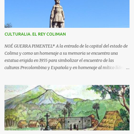
r
i
o
s
CULTURALIA. EL REY COLIMAN
NOÉ GUERRA PIMENTEL* A la entrada de la capital del estado de
Colima y como un homenaje a su memoria se encuentra una
estatua erigida en 1955 para simbolizar el encuentro de las
culturas Precolombina y Española y en homenaje al mítico líder
que defendió a este pueblo, obra del escultor Juan F. Olaquíbel,
autor, entre otras, de la admirada “Diana Cazadora” de la ciudad
de México. El monumento representa a un ideal guerrero en pie,
sobre una base circular de más de 7 metros de alto. La estatua
labrada en piedra tono gris, descansa sobre un pedestal con el
jeroglífico primitivo de "Acolman" y la inscripción: Rey de
Coliman. En la base semicircular el escultor plasmó en
bajorrelieve enmarcado por una greca, escenas de la posible vida
cotidiana de la época, como el encuentro de dos culturas; hay