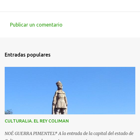
Publicar un comentario
C
o
m
Entradas populares
e
n
t
a
r
i
o
s
CULTURALIA. EL REY COLIMAN
NOÉ GUERRA PIMENTEL* A la entrada de la capital del estado de