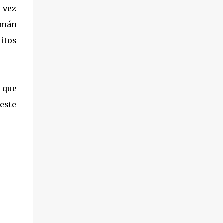
 vez
emán
litos
 que
este