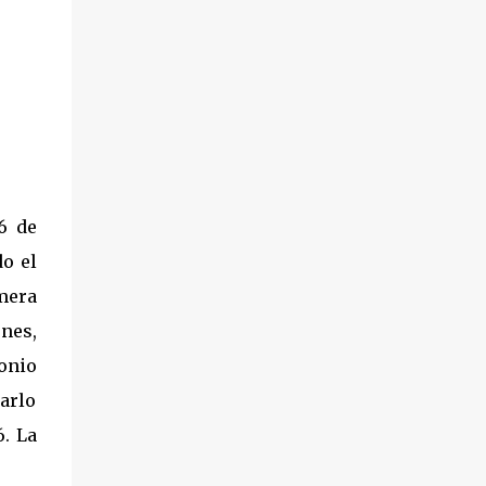
1882, Vicente Alonso pasó su niñez en el
anonimato, como criado de Arnoldo Vogel.
Se desconoce el móvil, pero desde antes del
inicio de la llamada Revolución mexicana,
sobre 1909, Alonso Teodoro, sin mayores
antecedentes que la de ser un peón de raya
de los alemanes en la Hacienda de San
Antonio, y eventual contratación de una
6 de
compañía en expansión, la “San José de
Colima, Lumber Company”, pasó a la
do el
historia luego de asesinar, rumbo al cerro
mera
Grande, bajo presunción de robo, al
nes,
estadounidense Chas F. Temple, apoderado y
pagador de la próspera empresa maderera
onio
que se h...
jarlo
6. La