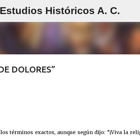
studios Históricos A. C.
Ir al contenido principal
 DE DOLORES”
los términos exactos, aunque según dijo: “¡Viva la rel