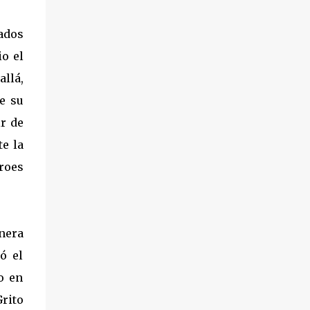
ados
io el
llá,
de su
ir de
e la
éroes
anera
ó el
o en
Grito