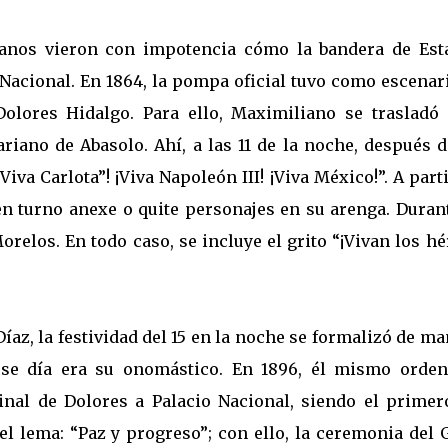
icanos vieron con impotencia cómo la bandera de Est
Nacional. En 1864, la pompa oficial tuvo como escenar
olores Hidalgo. Para ello, Maximiliano se trasladó a
ariano de Abasolo. Ahí, a las 11 de la noche, después 
Viva Carlota”! ¡Viva Napoleón III! ¡Viva México!”. A part
n turno anexe o quite personajes en su arenga. Durant
orelos. En todo caso, se incluye el grito “¡Vivan los h
íaz, la festividad del 15 en la noche se formalizó de m
 ese día era su onomástico. En 1896, él mismo orden
inal de Dolores a Palacio Nacional, siendo el primer
el lema: “Paz y progreso”; con ello, la ceremonia del 