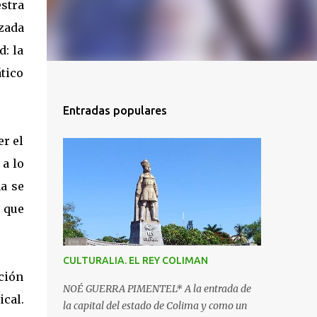
stra
zada
d: la
ático
Entradas populares
er el
 a lo
a se
 que
CULTURALIA. EL REY COLIMAN
ación
NOÉ GUERRA PIMENTEL* A la entrada de
ical.
la capital del estado de Colima y como un