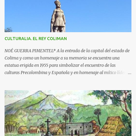
a
r
i
o
s
CULTURALIA. EL REY COLIMAN
NOÉ GUERRA PIMENTEL* A la entrada de la capital del estado de
Colima y como un homenaje a su memoria se encuentra una
estatua erigida en 1955 para simbolizar el encuentro de las
culturas Precolombina y Española y en homenaje al mítico líder
que defendió a este pueblo, obra del escultor Juan F. Olaquíbel,
autor, entre otras, de la admirada “Diana Cazadora” de la ciudad
de México. El monumento representa a un ideal guerrero en pie,
sobre una base circular de más de 7 metros de alto. La estatua
labrada en piedra tono gris, descansa sobre un pedestal con el
jeroglífico primitivo de "Acolman" y la inscripción: Rey de
Coliman. En la base semicircular el escultor plasmó en
bajorrelieve enmarcado por una greca, escenas de la posible vida