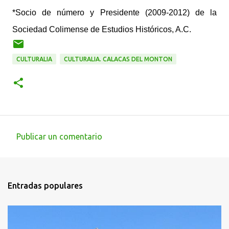
*Socio de número y Presidente (2009-2012) de la
Sociedad Colimense de Estudios Históricos, A.C.
CULTURALIA
CULTURALIA. CALACAS DEL MONTON
Publicar un comentario
C
o
m
Entradas populares
e
n
t