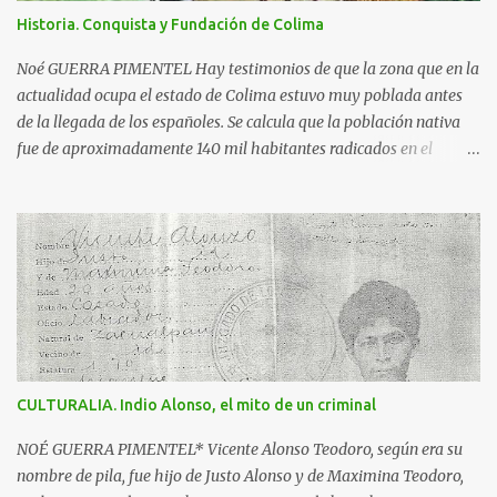
cotidiana de la época, como el encuentro de dos culturas; hay
Historia. Conquista y Fundación de Colima
además dos inscripciones en forma de pergamino que dicen: "Más
fuerte que la historia, tu leyenda es a la vez destino y privilegio" y
Noé GUERRA PIMENTEL Hay testimonios de que la zona que en la
"Colima exalta aquí las virtudes de...
actualidad ocupa el estado de Colima estuvo muy poblada antes
de la llegada de los españoles. Se calcula que la población nativa
fue de aproximadamente 140 mil habitantes radicados en el
triángulo delimitado por: la región de Motines, enclavada en lo
que hoy es el estado de Michoacán; Bahía de Navidad, actual zona
costera y más allá del volcán de Colima, hasta Ajijic, a la altura del
lago de Chapala en Jalisco y por el sur hasta el ahora río Cachan
que desemboca luego de Maruata, en Michoacán. Se dice que era la
primavera del año de 1522, cuando un pequeño grupo de
españoles, al mando de Francisco Montaño, llegaron aquí por el
principal asentamiento purépecha; se quedaron en un pueblo
nativo y mandaron a los jefes purépechas a decir a los señores de
CULTURALIA. Indio Alonso, el mito de un criminal
Colima que venían en son de paz, pero cuando llegaron acá fueron
sitiados, sacrificados y posteriormente devorados. Los españoles
NOÉ GUERRA PIMENTEL* Vicente Alonso Teodoro, según era su
desconocedores de la ferocidad de los colimotes...
nombre de pila, fue hijo de Justo Alonso y de Maximina Teodoro,