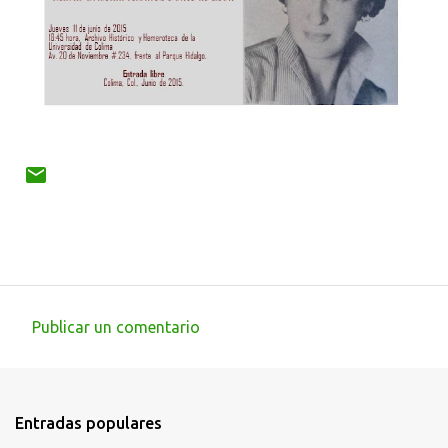
Publicar un comentario
C
o
m
Entradas populares
e