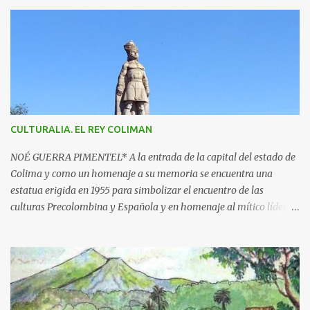
n
t
a
r
i
o
s
CULTURALIA. EL REY COLIMAN
NOÉ GUERRA PIMENTEL* A la entrada de la capital del estado de
Colima y como un homenaje a su memoria se encuentra una
estatua erigida en 1955 para simbolizar el encuentro de las
culturas Precolombina y Española y en homenaje al mítico líder
que defendió a este pueblo, obra del escultor Juan F. Olaquíbel,
autor, entre otras, de la admirada “Diana Cazadora” de la ciudad
de México. El monumento representa a un ideal guerrero en pie,
sobre una base circular de más de 7 metros de alto. La estatua
labrada en piedra tono gris, descansa sobre un pedestal con el
jeroglífico primitivo de "Acolman" y la inscripción: Rey de