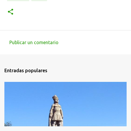
Publicar un comentario
C
o
m
Entradas populares
e
n
t
a
r
i
o