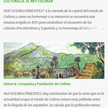
s
CULTURALIA. EL REY COLIMAN
NOÉ GUERRA PIMENTEL* A la entrada de la capital del estado de
Colima y como un homenaje a su memoria se encuentra una
estatua erigida en 1955 para simbolizar el encuentro de las
culturas Precolombina y Española y en homenaje al mítico líder
que defendió a este pueblo, obra del escultor Juan F. Olaquíbel,
autor, entre otras, de la admirada “Diana Cazadora” de la ciudad
de México. El monumento representa a un ideal guerrero en pie,
sobre una base circular de más de 7 metros de alto. La estatua
labrada en piedra tono gris, descansa sobre un pedestal con el
jeroglífico primitivo de "Acolman" y la inscripción: Rey de
Coliman. En la base semicircular el escultor plasmó en
bajorrelieve enmarcado por una greca, escenas de la posible vida
cotidiana de la época, como el encuentro de dos culturas; hay
Historia. Conquista y Fundación de Colima
además dos inscripciones en forma de pergamino que dicen: "Más
fuerte que la historia, tu leyenda es a la vez destino y privilegio" y
Noé GUERRA PIMENTEL Hay testimonios de que la zona que en la
"Colima exalta aquí las virtudes de...
actualidad ocupa el estado de Colima estuvo muy poblada antes
de la llegada de los españoles. Se calcula que la población nativa