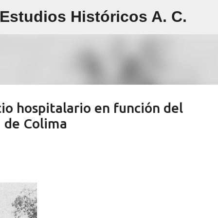
studios Históricos A. C.
Ir al contenido principal
io hospitalario en función del
a de Colima