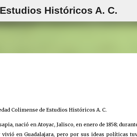
studios Históricos A. C.
Ir al contenido principal
edad Colimense de Estudios Históricos A. C.
pia, nació en Atoyac, Jalisco, en enero de 1858; durant
vivió en Guadalajara, pero por sus ideas políticas tu