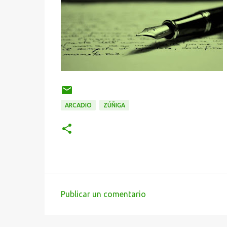
ARCADIO
ZÚÑIGA
Publicar un comentario
C
o