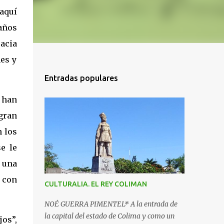
 aquí
 años
acia
nes y
Entradas populares
 han
gran
n los
e le
 una
 con
CULTURALIA. EL REY COLIMAN
NOÉ GUERRA PIMENTEL* A la entrada de
la capital del estado de Colima y como un
jos”,