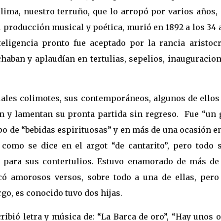
lima, nuestro terruño, que lo arropó por varios años,
u producción musical y poética, murió en 1892 a los 34
teligencia pronto fue aceptado por la rancia aristocr
haban y aplaudían en tertulias, sepelios, inauguracio
uales colimotes, sus contemporáneos, algunos de ellos
an y lamentan su pronta partida sin regreso. Fue “un 
po de “bebidas espirituosas” y en más de una ocasión e
como se dice en el argot “de cantarito”, pero todo s
n para sus contertulios. Estuvo enamorado de más de
icó amorosos versos, sobre todo a una de ellas, pero
o, es conocido tuvo dos hijas.
ibió letra y música de: “La Barca de oro”, “Hay unos o