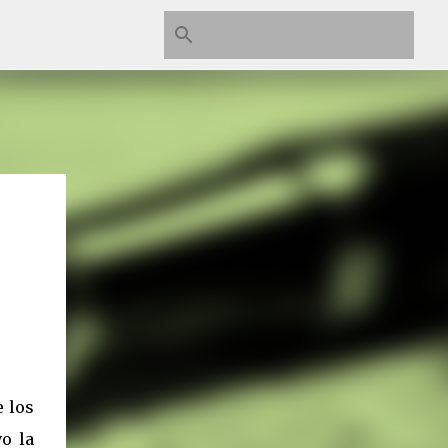
e los
vo la