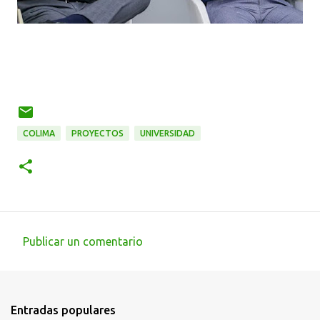
COLIMA
PROYECTOS
UNIVERSIDAD
Publicar un comentario
C
o
m
Entradas populares
e