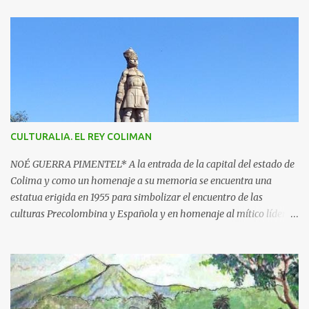
n
t
a
r
i
o
s
CULTURALIA. EL REY COLIMAN
NOÉ GUERRA PIMENTEL* A la entrada de la capital del estado de
Colima y como un homenaje a su memoria se encuentra una
estatua erigida en 1955 para simbolizar el encuentro de las
culturas Precolombina y Española y en homenaje al mítico líder
que defendió a este pueblo, obra del escultor Juan F. Olaquíbel,
autor, entre otras, de la admirada “Diana Cazadora” de la ciudad
de México. El monumento representa a un ideal guerrero en pie,
sobre una base circular de más de 7 metros de alto. La estatua
labrada en piedra tono gris, descansa sobre un pedestal con el