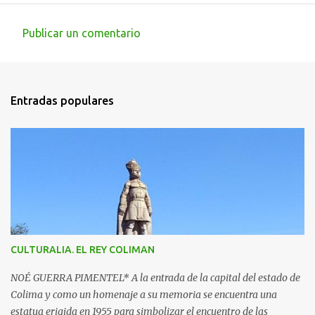
Publicar un comentario
C
o
m
Entradas populares
e
n
t
a
r
i
o
s
CULTURALIA. EL REY COLIMAN
NOÉ GUERRA PIMENTEL* A la entrada de la capital del estado de
Colima y como un homenaje a su memoria se encuentra una
estatua erigida en 1955 para simbolizar el encuentro de las