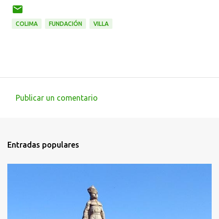
COLIMA
FUNDACIÓN
VILLA
Publicar un comentario
C
o
m
Entradas populares
e
n
t
a
r
i