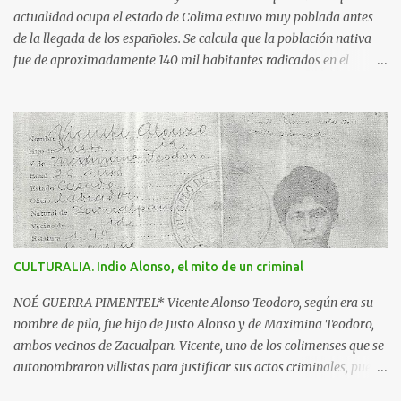
"Colima exalta aquí las virtudes de...
actualidad ocupa el estado de Colima estuvo muy poblada antes
de la llegada de los españoles. Se calcula que la población nativa
fue de aproximadamente 140 mil habitantes radicados en el
triángulo delimitado por: la región de Motines, enclavada en lo
que hoy es el estado de Michoacán; Bahía de Navidad, actual zona
costera y más allá del volcán de Colima, hasta Ajijic, a la altura del
lago de Chapala en Jalisco y por el sur hasta el ahora río Cachan
que desemboca luego de Maruata, en Michoacán. Se dice que era la
primavera del año de 1522, cuando un pequeño grupo de
españoles, al mando de Francisco Montaño, llegaron aquí por el
principal asentamiento purépecha; se quedaron en un pueblo
nativo y mandaron a los jefes purépechas a decir a los señores de
CULTURALIA. Indio Alonso, el mito de un criminal
Colima que venían en son de paz, pero cuando llegaron acá fueron
sitiados, sacrificados y posteriormente devorados. Los españoles
NOÉ GUERRA PIMENTEL* Vicente Alonso Teodoro, según era su
desconocedores de la ferocidad de los colimotes...
nombre de pila, fue hijo de Justo Alonso y de Maximina Teodoro,
ambos vecinos de Zacualpan. Vicente, uno de los colimenses que se
autonombraron villistas para justificar sus actos criminales, pues
ni en los hechos, ideales o convicciones se vinculó con el Centauro