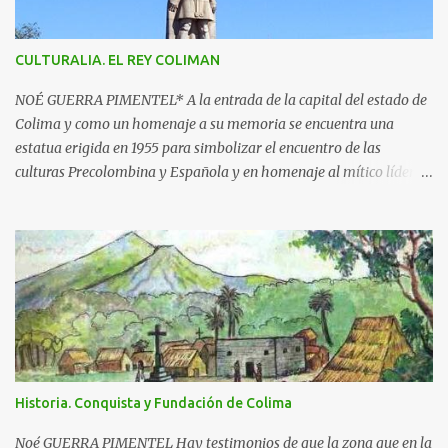
o
s
CULTURALIA. EL REY COLIMAN
NOÉ GUERRA PIMENTEL* A la entrada de la capital del estado de
Colima y como un homenaje a su memoria se encuentra una
estatua erigida en 1955 para simbolizar el encuentro de las
culturas Precolombina y Española y en homenaje al mítico líder
que defendió a este pueblo, obra del escultor Juan F. Olaquíbel,
autor, entre otras, de la admirada “Diana Cazadora” de la ciudad
de México. El monumento representa a un ideal guerrero en pie,
sobre una base circular de más de 7 metros de alto. La estatua
labrada en piedra tono gris, descansa sobre un pedestal con el
jeroglífico primitivo de "Acolman" y la inscripción: Rey de
Coliman. En la base semicircular el escultor plasmó en
bajorrelieve enmarcado por una greca, escenas de la posible vida
cotidiana de la época, como el encuentro de dos culturas; hay
Historia. Conquista y Fundación de Colima
además dos inscripciones en forma de pergamino que dicen: "Más
fuerte que la historia, tu leyenda es a la vez destino y privilegio" y
Noé GUERRA PIMENTEL Hay testimonios de que la zona que en la