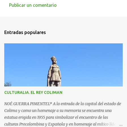
Publicar un comentario
C
o
m
Entradas populares
e
n
t
a
r
i
o
s
CULTURALIA. EL REY COLIMAN
NOÉ GUERRA PIMENTEL* A la entrada de la capital del estado de
Colima y como un homenaje a su memoria se encuentra una
estatua erigida en 1955 para simbolizar el encuentro de las
culturas Precolombina y Española y en homenaje al mítico líder